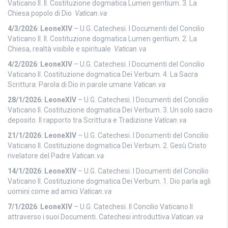
Vaticano II. II. Costituzione dogmatica Lumen gentium. 3. La
Chiesa popolo di Dio
Vatican.va
4/3/2026
:
LeoneXIV
– U.G. Catechesi. I Documenti del Concilio
Vaticano II. II. Costituzione dogmatica Lumen gentium. 2. La
Chiesa, realtà visibile e spirituale
Vatican.va
4/2/2026
:
LeoneXIV
– U.G. Catechesi. I Documenti del Concilio
Vaticano II. Costituzione dogmatica Dei Verbum. 4. La Sacra
Scrittura: Parola di Dio in parole umane
Vatican.va
28/1/2026
:
LeoneXIV
– U.G. Catechesi. I Documenti del Concilio
Vaticano II. Costituzione dogmatica Dei Verbum. 3. Un solo sacro
deposito. Il rapporto tra Scrittura e Tradizione
Vatican.va
21/1/2026
:
LeoneXIV
– U.G. Catechesi. I Documenti del Concilio
Vaticano II. Costituzione dogmatica Dei Verbum. 2. Gesù Cristo
rivelatore del Padre
Vatican.va
14/1/2026
:
LeoneXIV
– U.G. Catechesi. I Documenti del Concilio
Vaticano II. Costituzione dogmatica Dei Verbum. 1. Dio parla agli
uomini come ad amici
Vatican.va
7/1/2026
:
LeoneXIV
– U.G. Catechesi. Il Concilio Vaticano II
attraverso i suoi Documenti. Catechesi introduttiva
Vatican.va