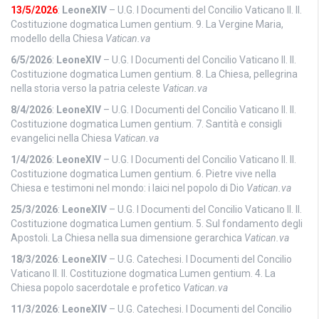
13/5/2026
:
LeoneXIV
– U.G. I Documenti del Concilio Vaticano II. II.
Costituzione dogmatica Lumen gentium. 9. La Vergine Maria,
modello della Chiesa
Vatican.va
6/5/2026
:
LeoneXIV
– U.G. I Documenti del Concilio Vaticano II. II.
Costituzione dogmatica Lumen gentium. 8. La Chiesa, pellegrina
nella storia verso la patria celeste
Vatican.va
8/4/2026
:
LeoneXIV
– U.G. I Documenti del Concilio Vaticano II. II.
Costituzione dogmatica Lumen gentium. 7. Santità e consigli
evangelici nella Chiesa
Vatican.va
1/4/2026
:
LeoneXIV
– U.G. I Documenti del Concilio Vaticano II. II.
Costituzione dogmatica Lumen gentium. 6. Pietre vive nella
Chiesa e testimoni nel mondo: i laici nel popolo di Dio
Vatican.va
25/3/2026
:
LeoneXIV
– U.G. I Documenti del Concilio Vaticano II. II.
Costituzione dogmatica Lumen gentium. 5. Sul fondamento degli
Apostoli. La Chiesa nella sua dimensione gerarchica
Vatican.va
18/3/2026
:
LeoneXIV
– U.G. Catechesi. I Documenti del Concilio
Vaticano II. II. Costituzione dogmatica Lumen gentium. 4. La
Chiesa popolo sacerdotale e profetico
Vatican.va
11/3/2026
:
LeoneXIV
– U.G. Catechesi. I Documenti del Concilio