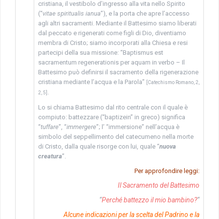
cristiana, il vestibolo d’ingresso alla vita nello Spirito
(“
vitae spiritualis ianua
”), e la porta che apre l’accesso
agli altri sacramenti. Mediante il Battesimo siamo liberati
dal peccato e rigenerati come figli di Dio, diventiamo
membra di Cristo; siamo incorporati alla Chiesa e resi
partecipi della sua missione: “Baptismus est
sacramentum regenerationis per aquam in verbo – Il
Battesimo può definirsi il sacramento della rigenerazione
cristiana mediante l’acqua e la Parola”
[Catechismo Romano, 2,
.
2, 5]
Lo si chiama Battesimo dal rito centrale con il quale è
compiuto: battezzare (“baptizein” in greco) significa
“
tuffare
”, “
immergere
”; l’ “immersione” nell’acqua è
simbolo del seppellimento del catecumeno nella morte
di Cristo, dalla quale risorge con lui, quale “
nuova
creatura
”.
Per approfondire leggi:
Il Sacramento del Battesimo
“
Perché battezzo il mio bambino?
“
Alcune indicazioni per la scelta del Padrino e la