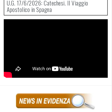
U.G. 17/6/2026: Catechesi. Il Viaggio
Apostolico in Spagna