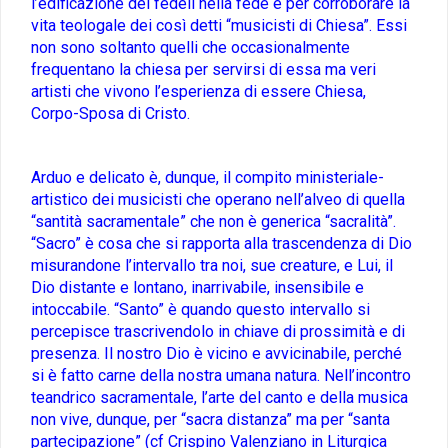
l’edificazione dei fedeli nella fede e per corroborare la
vita teologale dei così detti “musicisti di Chiesa”. Essi
non sono soltanto quelli che occasionalmente
frequentano la chiesa per servirsi di essa ma veri
artisti che vivono l’esperienza di essere Chiesa,
Corpo-Sposa di Cristo.
Arduo e delicato è, dunque, il compito ministeriale-
artistico dei musicisti che operano nell’alveo di quella
“santità sacramentale” che non è generica “sacralità”.
“Sacro” è cosa che si rapporta alla trascendenza di Dio
misurandone l’intervallo tra noi, sue creature, e Lui, il
Dio distante e lontano, inarrivabile, insensibile e
intoccabile. “Santo” è quando questo intervallo si
percepisce trascrivendolo in chiave di prossimità e di
presenza. Il nostro Dio è vicino e avvicinabile, perché
si è fatto carne della nostra umana natura. Nell’incontro
teandrico sacramentale, l’arte del canto e della musica
non vive, dunque, per “sacra distanza” ma per “santa
partecipazione” (cf Crispino Valenziano in Liturgica