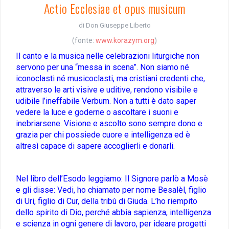
Actio Ecclesiae et opus musicum
di Don Giuseppe Liberto
(fonte:
www.korazym.org
)
Il canto e la musica nelle celebrazioni liturgiche non
servono per una “messa in scena”. Non siamo né
iconoclasti né musicoclasti, ma cristiani credenti che,
attraverso le arti visive e uditive, rendono visibile e
udibile l’ineffabile Verbum. Non a tutti è dato saper
vedere la luce e goderne o ascoltare i suoni e
inebriarsene. Visione e ascolto sono sempre dono e
grazia per chi possiede cuore e intelligenza ed è
altresì capace di sapere accoglierli e donarli.
Nel libro dell’Esodo leggiamo: Il Signore parlò a Mosè
e gli disse: Vedi, ho chiamato per nome Besalèl, figlio
di Uri, figlio di Cur, della tribù di Giuda. L’ho riempito
dello spirito di Dio, perché abbia sapienza, intelligenza
e scienza in ogni genere di lavoro, per ideare progetti