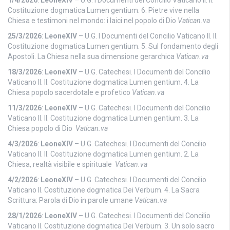
Costituzione dogmatica Lumen gentium. 6. Pietre vive nella
Chiesa e testimoni nel mondo: i laici nel popolo di Dio
Vatican.va
25/3/2026
:
LeoneXIV
– U.G. I Documenti del Concilio Vaticano II. II.
Costituzione dogmatica Lumen gentium. 5. Sul fondamento degli
Apostoli. La Chiesa nella sua dimensione gerarchica
Vatican.va
18/3/2026
:
LeoneXIV
– U.G. Catechesi. I Documenti del Concilio
Vaticano II. II. Costituzione dogmatica Lumen gentium. 4. La
Chiesa popolo sacerdotale e profetico
Vatican.va
11/3/2026
:
LeoneXIV
– U.G. Catechesi. I Documenti del Concilio
Vaticano II. II. Costituzione dogmatica Lumen gentium. 3. La
Chiesa popolo di Dio
Vatican.va
4/3/2026
:
LeoneXIV
– U.G. Catechesi. I Documenti del Concilio
Vaticano II. II. Costituzione dogmatica Lumen gentium. 2. La
Chiesa, realtà visibile e spirituale
Vatican.va
4/2/2026
:
LeoneXIV
– U.G. Catechesi. I Documenti del Concilio
Vaticano II. Costituzione dogmatica Dei Verbum. 4. La Sacra
Scrittura: Parola di Dio in parole umane
Vatican.va
28/1/2026
:
LeoneXIV
– U.G. Catechesi. I Documenti del Concilio
Vaticano II. Costituzione dogmatica Dei Verbum. 3. Un solo sacro