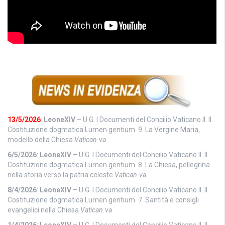
13/5/2026
:
LeoneXIV
– U.G. I Documenti del Concilio Vaticano II. II.
Costituzione dogmatica Lumen gentium. 9. La Vergine Maria,
modello della Chiesa
Vatican.va
6/5/2026
:
LeoneXIV
– U.G. I Documenti del Concilio Vaticano II. II.
Costituzione dogmatica Lumen gentium. 8. La Chiesa, pellegrina
nella storia verso la patria celeste
Vatican.va
8/4/2026
:
LeoneXIV
– U.G. I Documenti del Concilio Vaticano II. II.
Costituzione dogmatica Lumen gentium. 7. Santità e consigli
evangelici nella Chiesa
Vatican.va
1/4/2026
:
LeoneXIV
– U.G. I Documenti del Concilio Vaticano II. II.